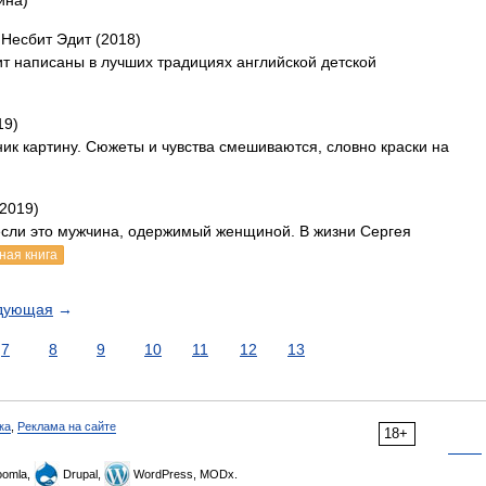
ина)
 Несбит Эдит (2018)
т написаны в лучших традициях английской детской
19)
ик картину. Сюжеты и чувства смешиваются, словно краски на
2019)
если это мужчина, одержимый женщиной. В жизни Сергея
ная книга
дующая
→
7
8
9
10
11
12
13
ка
,
Реклама на сайте
18+
omla,
Drupal,
WordPress, MODx.