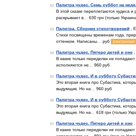
Палитра чудес. Семь суббот на неде
52
В этой сказке переплетаются чудеса и
раскрывают в… 630 грн (только Украин
Палитра. Сборник стихотворений
, 
53
Стихи посвящены временам года, прир
оттенком. Написаны… руб
электронная 
Палитра чудес. Пятеро детей и оно
,
54
В какие только переделки не попадают 
исполняются не… 960 руб
Палитра чудес. И в субботу Субасти
55
Это вторая книга про Субастика, котор
выдумщик. Но на… 960 руб
Палитра чудес. И в субботу Субасти
56
Это вторая книга про Субастика, котор
выдумщик. Но на… 618 грн (только Укр
Палитра чудес. Пятеро детей и оно
,
57
В какие только переделки не попадают 