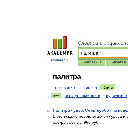
Словари и энциклоп
academic.ru
Толкования
Переводы
палитра
Толкование
Перевод
Книги
все
электронные книги
аудиокниги
Палитра чудес. Семь суббот на неде
51
В этой сказке переплетаются чудеса и
раскрывают в… 960 руб