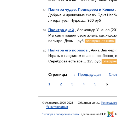
исполняются не… 891 грн (только Укра
Палитра чудес. Принцесса и Кошка
,
58
Добрые и ироничные сказки Эдит Несби
литературы. Чудеса… 960 руб
Палитра дней
, Александр Ушанов (20
59
Мы сами пишем свою жизнь, как художн
палитре. День… руб
электронная книга
Палитра его пороков
, Анна Веммер (
60
Играть с хищником опасно, особенно, 
Сереброва есть все… 129 руб
электрон
Страницы
←
Предыдущая
Сле
1
2
3
4
5
6
© Академик, 2000-2026
Обратная связь:
Техподдерж
👣 Путешествия
Экспорт словарей на сайты
, сделанные на PHP,
Jo