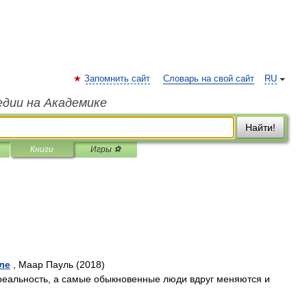
Запомнить сайт
Словарь на свой сайт
RU
едии на Академике
Найти!
Книги
Игры ⚽
ле
, Маар Пауль (2018)
 реальность, а самые обыкновенные люди вдруг меняются и