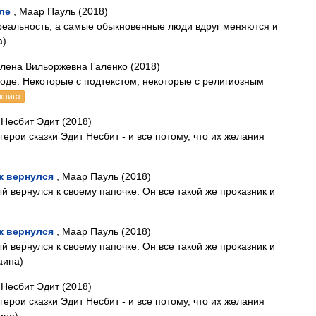
ле
, Маар Пауль (2018)
 реальность, а самые обыкновенные люди вдруг меняются и
а)
Елена Вильоржевна Галенко (2018)
оде. Некоторые с подтекстом, некоторые с религиозным
книга
 Несбит Эдит (2018)
герои сказки Эдит Несбит - и все потому, что их желания
к вернулся
, Маар Пауль (2018)
ый вернулся к своему папочке. Он все такой же проказник и
к вернулся
, Маар Пауль (2018)
ый вернулся к своему папочке. Он все такой же проказник и
аина)
 Несбит Эдит (2018)
герои сказки Эдит Несбит - и все потому, что их желания